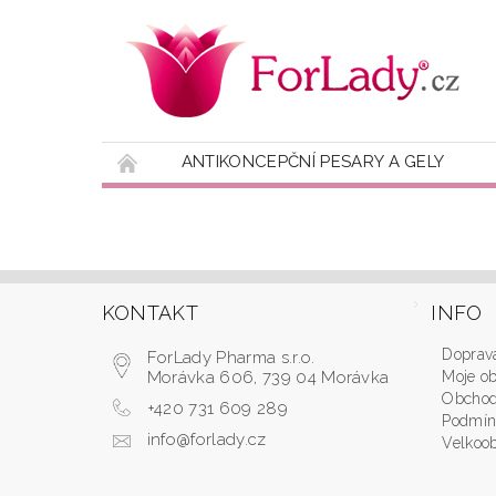
ANTIKONCEPČNÍ PESARY A GELY
KONTAKTY
KONTAKT
INFO
Doprava
ForLady Pharma s.r.o.
Morávka 606, 739 04 Morávka
Moje ob
Obchod
+420 731 609 289
Podmín
info@forlady.cz
Velkoo