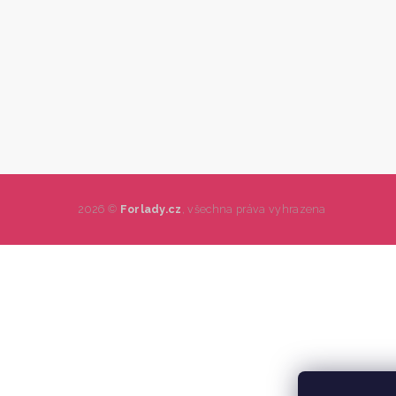
2026 ©
Forlady.cz
, všechna práva vyhrazena