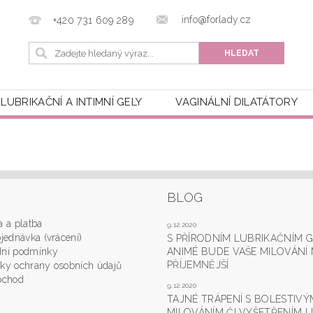
info@forlady.cz
+420 731 609 289
LUBRIKAČNÍ A INTIMNÍ GELY
VAGINÁLNÍ DILATÁTORY
BLOG
 a platba
9.12.2020
jednávka (vrácení)
S PŘÍRODNÍM LUBRIKAČNÍM 
ní podmínky
ANIMÉ BUDE VAŠE MILOVÁN
PŘÍJEMNĚJŠÍ
ky ochrany osobních údajů
bchod
9.12.2020
TAJNÉ TRÁPENÍ S BOLESTIVÝ
MILOVÁNÍM ČI VYŠETŘENÍM U