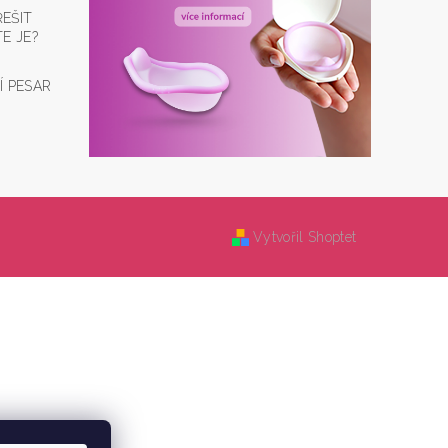
EŠIT
E JE?
Í PESAR
Vytvořil Shoptet